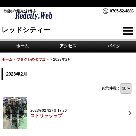
RedCity レッドシティーは富山県黒部市のバイク屋です。
0765-52-4886
レッドシティー
ホーム
アクセス
バイク
ホーム
>
ワタクシのタワゴト
>
2023年2月
2023年2月
表示件数 :
2023
02
27
17:36
年
月
日
ストリッッップ