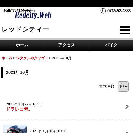
RedCity レッドシティーは富山県黒部市のバイク屋です。
0765-52-4886
レッドシティー
ホーム
アクセス
バイク
ホーム
>
ワタクシのタワゴト
>
2021年10月
2021年10月
表示件数 :
2021
10
27
16:53
年
月
日
ドラレコ考。
2021
10
18
18:03
年
月
日