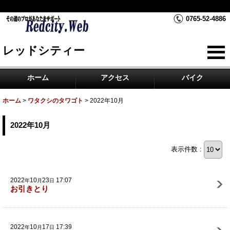
RedCity レッドシティーは富山県黒部市のバイク屋です。
0765-52-4886
レッドシティー
ホーム
アクセス
バイク
ホーム
>
ワタクシのタワゴト
>
2022年10月
2022年10月
表示件数 :
2022
10
23
17:07
年
月
日
お引きとり
2022
10
17
17:39
年
月
日