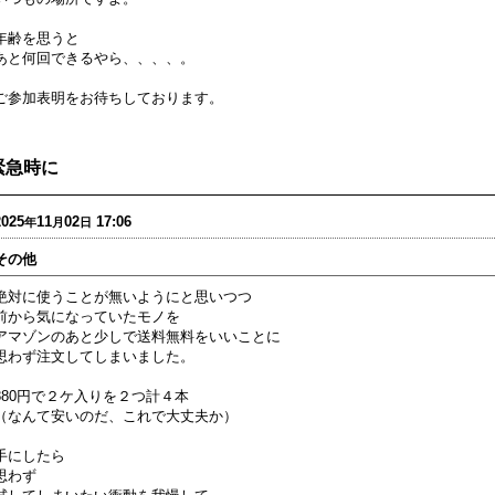
年齢を思うと
あと何回できるやら、、、、。
ご参加表明をお待ちしております。
緊急時に
2025
11
02
17:06
年
月
日
その他
絶対に使うことが無いようにと思いつつ
前から気になっていたモノを
アマゾンのあと少しで送料無料をいいことに
思わず注文してしまいました。
880円で２ケ入りを２つ計４本
（なんて安いのだ、これで大丈夫か）
手にしたら
思わず