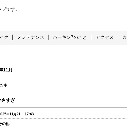
ップです。
イク
メンテナンス
バーキン7のこと
アクセス
カ
5年11月
:
5
件
小さすぎ
2025
11
21
17:43
年
月
日
その他