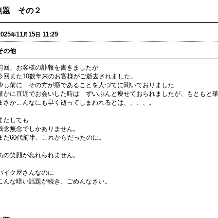
無題 その２
2025
11
15
11:29
年
月
日
その他
前回、お客様の訃報を書きましたが
今回また10数年来のお客様がご逝去されました。
少し前に その方が癌であることを人づてに聞いておりました
確かに直近でお会いした時は ずいぶんと痩せておられましたが、もともと
まさかこんなにも早く逝ってしまわれるとは、、、、。
またしても
残念無念でしかありません。
まだ60代前半、これからだったのに。
あの笑顔が忘れられません。
バイク屋さんなのに
こんな暗い話題が続き、ごめんなさい。