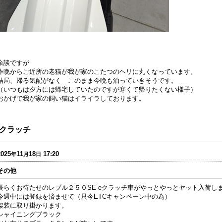
余談ですが
昨晩からご近所の老猫が我が家のこたつのヘリに丸くなっています。
結局、帰る気配がなく このまま今晩も泊っていきそうです。
（いつもは夕方には帰宅していたのですが寒くて帰りたくない様子）
おかげで我が家の飼い猫はイライラしております。
eクラッチ
2025
11
18
17:20
年
月
日
その他
長らくお待たせのレブル２５０SE-eクラッチ車がやっとやっとヤット入荷し
今週中には登録を済ませて（只今ETCキャンペーン中の為）
架装に取り掛かります。
シャイニングブラック