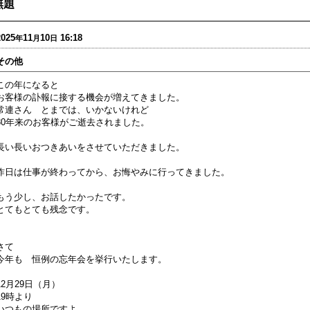
無題
2025
11
10
16:18
年
月
日
その他
この年になると
お客様の訃報に接する機会が増えてきました。
常連さん とまでは、いかないけれど
30年来のお客様がご逝去されました。
長い長いおつきあいをさせていただきました。
昨日は仕事が終わってから、お悔やみに行ってきました。
もう少し、お話したかったです。
とてもとても残念です。
さて
今年も 恒例の忘年会を挙行いたします。
12月29日（月）
19時より
いつもの場所ですよ。