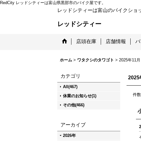
RedCity レッドシティーは富山県黒部市のバイク屋です。
レッドシティーは富山のバイクショ
レッドシティー
店頭在庫
店舗情報
バ
ホーム
>
ワタクシのタワゴト
>
2025年11月
カテゴリ
202
All(467)
件数
休業のお知らせ(1)
その他(466)
アーカイブ
2026年