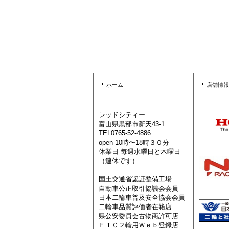
ホーム
店舗情報
レッドシティー
富山県黒部市新天43-1
TEL0765-52-4886
open 10時〜18時３０分
休業日 毎週水曜日と木曜日
（連休です）
国土交通省認証整備工場
自動車公正取引協議会会員
日本二輪車普及安全協会会員
二輪車品質評価者在籍店
県公安委員会古物商許可店
ＥＴＣ２輪用Ｗｅｂ登録店