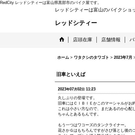
RedCity レッドシティーは富山県黒部市のバイク屋です。
レッドシティーは富山のバイクショ
レッドシティー
店頭在庫
店舗情報
バ
ホーム
>
ワタクシのタワゴト
>
2023年7月
旧車といえば
2023
07
02
11:23
年
月
日
久しぶりの登場です。
旧車にはＣＩＢＩＥかこのマーシャルがお
これは小さい方なので、まだあるのか心配
ちゃんとあるもんです。
もう一つはワコーズのタンクライナー。
花さかＧはもちろんですがさび落とし後の