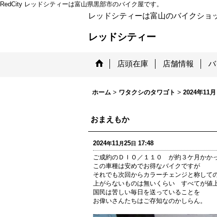
RedCity レッドシティーは富山県黒部市のバイク屋です。
レッドシティーは富山のバイクショ
レッドシティー
店頭在庫
店舗情報
バ
ホーム
>
ワタクシのタワゴト
>
2024年11月
おまえもか
2024
11
25
17:48
年
月
日
ご成約のＤＩＯ／１１０ が約３ケ月かか
この車種は安めでお得なバイクですが
それでも次回からカラーチェンジと称して
上がらないものは無いくらい すべてが値
国民は苦しい毎日を送っていることを
お偉いさんたちはご存知なのかしらん。