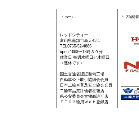
ホーム
店舗情報
レッドシティー
富山県黒部市新天43-1
TEL0765-52-4886
open 10時〜18時３０分
休業日 毎週水曜日と木曜日
（連休です）
国土交通省認証整備工場
自動車公正取引協議会会員
日本二輪車普及安全協会会員
二輪車品質評価者在籍店
県公安委員会古物商許可店
ＥＴＣ２輪用Ｗｅｂ登録店