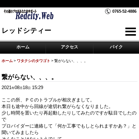
RedCity レッドシティーは富山県黒部市のバイク屋です。
0765-52-4886
レッドシティー
ホーム
アクセス
バイク
ホーム
>
ワタクシのタワゴト
>
繋がらない、、、。
繋がらない、、、。
2021
08
18
15:29
年
月
日
ここの所、ＰＣのトラブルが相次ぎまして。
本日も途中から回線が途切れ繋がらなくなりました。
少し時間を置いたり再起動したりしてみたのですが駄目でしたの
で
プロバイダーに連絡して「何か工事でもしとられますかあ？」と
聞いてみましたら
そんなことはないようでして