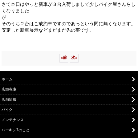
さて本日はやっと新車が３台入荷しまして少しバイク屋さんらし
くなりました
が
そのうち２台はご成約車ですのであっという間に無くなります。
安定した新車展示などまだまだ先の事です。
«
前
次
»
ホーム
店頭在庫
店舗情報
バイク
メンテナンス
バーキン7のこと