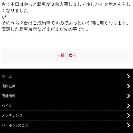
さて本日はやっと新車が３台入荷しまして少しバイク屋さんらし
くなりました
が
そのうち２台はご成約車ですのであっという間に無くなります。
安定した新車展示などまだまだ先の事です。
«
前
次
»
ホーム
店頭在庫
店舗情報
バイク
メンテナンス
バーキン7のこと